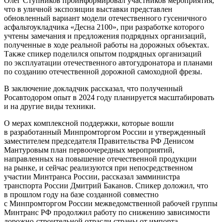
Олег Ступников проинформировал участников мероприятия,
что в уличной экспозиции выставки представлен
обновленный вариант модели отечественного гусеничного
асфальтоукладчика «Десна 2100», при разработке которого
учтены замечания и предложения подрядных организаций,
полученные в ходе реальной работы на дорожных объектах.
Также спикер поделился опытом подрядных организаций
по эксплуатации отечественного автогудронатора и планами
по созданию отечественной дорожной самоходной фрезы.
В заключение докладчик рассказал, что полученный
Росавтодором опыт в 2024 году планируется масштабировать
и на другие виды техники.
О мерах комплексной поддержки, которые вошли
в разработанный Минпромторгом России и утвержденный
заместителем председателя Правительства РФ Денисом
Мантуровым план первоочередных мероприятий,
направленных на повышение отечественной продукции
на рынке, и сейчас реализуются при непосредственном
участии Минтранса России, рассказал замминистра
транспорта России Дмитрий Баканов. Спикер доложил, что
в прошлом году на базе созданной совместно
с Минпромторгом России межведомственной рабочей группы
Минтранс РФ продолжил работу по снижению зависимости
дорожно-строительной отрасли страны от импорта