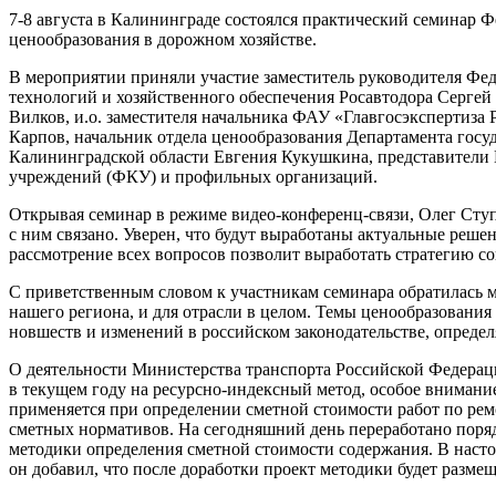
7-8 августа в Калининграде состоялся практический семинар
ценообразования в дорожном хозяйстве.
В мероприятии приняли участие заместитель руководителя Фе
технологий и хозяйственного обеспечения Росавтодора Сергей
Вилков, и.о. заместителя начальника ФАУ «Главгосэкспертиза
Карпов, начальник отдела ценообразования Департамента гос
Калининградской области Евгения Кукушкина, представител
учреждений (ФКУ) и профильных организаций.
Открывая семинар в режиме видео-конференц-связи, Олег Ступ
с ним связано. Уверен, что будут выработаны актуальные реше
рассмотрение всех вопросов позволит выработать стратегию с
С приветственным словом к участникам семинара обратилась 
нашего региона, и для отрасли в целом. Темы ценообразовани
новшеств и изменений в российском законодательстве, опреде
О деятельности Министерства транспорта Российской Федерац
в текущем году на ресурсно-индексный метод, особое внимани
применяется при определении сметной стоимости работ по рем
сметных нормативов. На сегодняшний день переработано поряд
методики определения сметной стоимости содержания. В насто
он добавил, что после доработки проект методики будет разм