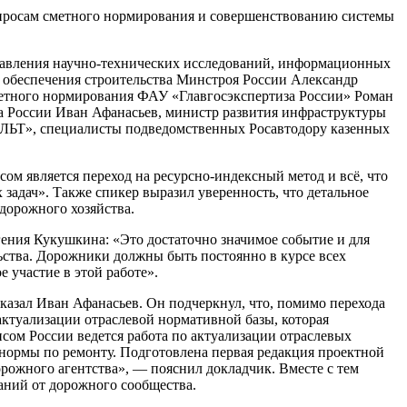
опросам сметного нормирования и совершенствованию системы
правления научно-технических исследований, информационных
о обеспечения строительства Минстроя России Александр
сметного нормирования ФАУ «Главгосэкспертиза России» Роман
а России Иван Афанасьев, министр развития инфраструктуры
ЬТ», специалисты подведомственных Росавтодору казенных
м является переход на ресурсно-индексный метод и всё, что
 задач». Также спикер выразил уверенность, что детальное
дорожного хозяйства.
ения Кукушкина: «Это достаточно значимое событие и для
ьства. Дорожники должны быть постоянно в курсе всех
 участие в этой работе».
азал Иван Афанасьев. Он подчеркнул, что, помимо перехода
актуализации отраслевой нормативной базы, которая
сом России ведется работа по актуализации отраслевых
нормы по ремонту. Подготовлена первая редакция проектной
рожного агентства», — пояснил докладчик. Вместе с тем
аний от дорожного сообщества.