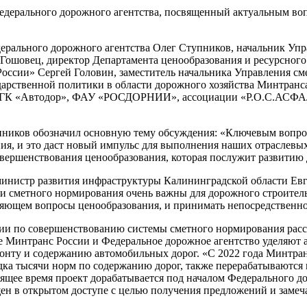
 Федерального дорожного агентства, посвященный актуальным в
дерального дорожного агентства Олег Ступников, начальник У
 Гошовец, директор Департамента ценообразования и ресурсног
 России» Сергей Головин, заместитель начальника Управления 
ударственной политики в области дорожного хозяйства Минтранс
и ГК «Автодор», ФАУ «РОСДОРНИИ», ассоциации «Р.О.С.АСФАЛ
ников обозначил основную тему обсуждения: «Ключевым вопросо
ния, и это даст новый импульс для выполнения наших отраслевых
овершенствования ценообразования, которая послужит развитию 
министр развития инфраструктуры Калининградской области Евг
я и сметного нормирования очень важны для дорожного строител
ляющем вопросы ценообразования, и принимать непосредственное
ии по совершенствованию системы сметного нормирования расск
е Минтранс России и Федеральное дорожное агентство уделяют 
онту и содержанию автомобильных дорог. «С 2022 года Минтран
ка тысячи норм по содержанию дорог, также перерабатываются 
ящее время проект дорабатывается под началом Федерального до
ещен в открытом доступе с целью получения предложений и замеч