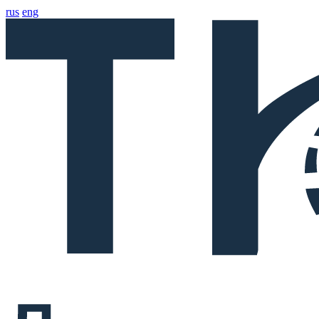
rus
eng