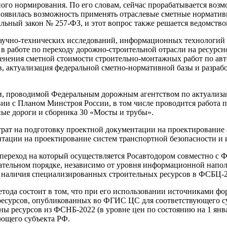
ного нормирования. По его словам, сейчас прорабатывается воз
появилась возможность применять отраслевые сметные нормативы
льный закон № 257-ФЗ, и этот вопрос также решается ведомство
аучно-технических исследований, информационных технологий 
е в работе по переходу дорожно-строительной отрасли на ресурс
зменения сметной стоимости строительно-монтажных работ по а
 актуализация федеральной сметно-нормативной базы и разрабо
ти, проводимой Федеральным дорожным агентством по актуализа
твии с Планом Минстроя России, в том числе проводится работа
ые дороги и сборника 30 «Мосты и трубы».
трат на подготовку проектной документации на проектирование 
нтации на проектирование систем транспортной безопасности и
переход на который осуществляется Росавтодором совместно с Ф
зательном порядке, независимо от уровня информационной нап
е наличия специализированных строительных ресурсов в ФСБЦ-2
етода состоит в том, что при его использовании источниками ф
есурсов, опубликованных во ФГИС ЦС для соответствующего суб
ы ресурсов из ФСНБ-2022 (в уровне цен по состоянию на 1 янв
ующего субъекта РФ.