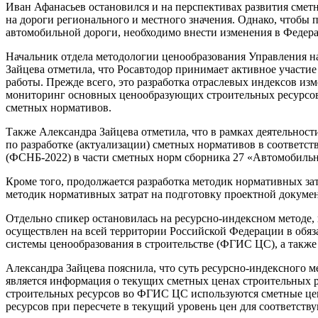
Иван Афанасьев остановился и на перспективах развития смет
на дороги регионального и местного значения. Однако, чтобы 
автомобильной дороги, необходимо внести изменения в Федера
Начальник отдела методологии ценообразования Управления н
Зайцева отметила, что Росавтодор принимает активное участи
работы. Прежде всего, это разработка отраслевых индексов и
мониторинг основных ценообразующих строительных ресурсов,
сметных нормативов.
Также Александра Зайцева отметила, что в рамках деятельнос
по разработке (актуализации) сметных нормативов в соответс
(ФСНБ-2022) в части сметных норм сборника 27 «Автомобильн
Кроме того, продолжается разработка методик нормативных за
методик нормативных затрат на подготовку проектной докуме
Отдельно спикер остановилась на ресурсно-индексном методе, 
осуществлен на всей территории Российской Федерации в обя
системы ценообразования в строительстве (ФГИС ЦС), а такж
Александра Зайцева пояснила, что суть ресурсно-индексного м
является информация о текущих сметных ценах строительных р
строительных ресурсов во ФГИС ЦС используются сметные цен
ресурсов при пересчете в текущий уровень цен для соответств