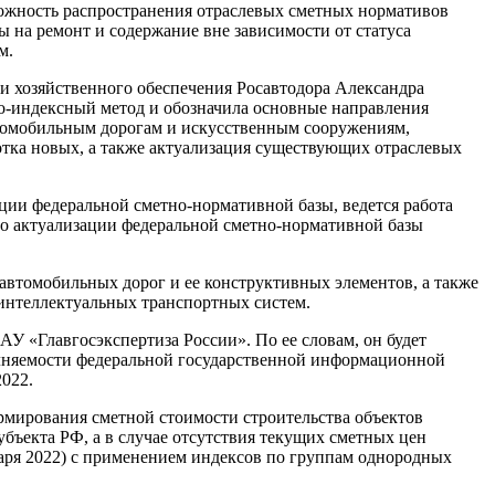
можность распространения отраслевых сметных нормативов
 на ремонт и содержание вне зависимости от статуса
м.
и хозяйственного обеспечения Росавтодора Александра
но-индексный метод и обозначила основные направления
втомобильным дорогам и искусственным сооружениям,
тка новых, а также актуализация существующих отраслевых
ции федеральной сметно-нормативной базы, ведется работа
 по актуализации федеральной сметно-нормативной базы
автомобильных дорог и ее конструктивных элементов, а также
 интеллектуальных транспортных систем.
АУ «Главгосэкспертиза России». По ее словам, он будет
олняемости федеральной государственной информационной
022.
ормирования сметной стоимости строительства объектов
ъекта РФ, а в случае отсутствия текущих сметных цен
аря 2022) с применением индексов по группам однородных