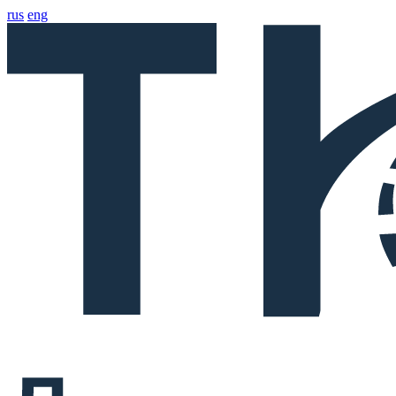
rus
eng